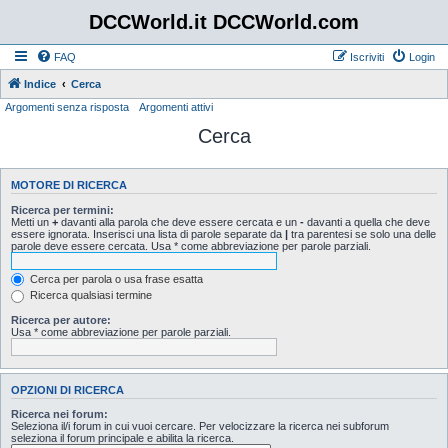
DCCWorld.it DCCWorld.com
FAQ
Iscriviti
Login
Indice
Cerca
Argomenti senza risposta
Argomenti attivi
Cerca
MOTORE DI RICERCA
Ricerca per termini:
Metti un
+
davanti alla parola che deve essere cercata e un
-
davanti a quella che deve
essere ignorata. Inserisci una lista di parole separate da
|
tra parentesi se solo una delle
parole deve essere cercata. Usa * come abbreviazione per parole parziali.
Cerca per parola o usa frase esatta
Ricerca qualsiasi termine
Ricerca per autore:
Usa * come abbreviazione per parole parziali.
OPZIONI DI RICERCA
Ricerca nei forum:
Seleziona il/i forum in cui vuoi cercare. Per velocizzare la ricerca nei subforum
seleziona il forum principale e abilita la ricerca.