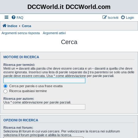
DCCWorld.it DCCWorld.com
FAQ
Iscriviti
Login
Indice
Cerca
Argomenti senza risposta
Argomenti attivi
Cerca
MOTORE DI RICERCA
Ricerca per termini:
Metti un
+
davanti alla parola che deve essere cercata e un
-
davanti a quella che deve
essere ignorata. Inserisci una lista di parole separate da
|
tra parentesi se solo una delle
parole deve essere cercata. Usa * come abbreviazione per parole parziali.
Cerca per parola o usa frase esatta
Ricerca qualsiasi termine
Ricerca per autore:
Usa * come abbreviazione per parole parziali.
OPZIONI DI RICERCA
Ricerca nei forum:
Seleziona il/i forum in cui vuoi cercare. Per velocizzare la ricerca nei subforum
seleziona il forum principale e abilita la ricerca.