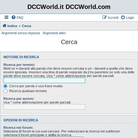
DCCWorld.it DCCWorld.com
FAQ
Iscriviti
Login
Indice
Cerca
Argomenti senza risposta
Argomenti attivi
Cerca
MOTORE DI RICERCA
Ricerca per termini:
Metti un
+
davanti alla parola che deve essere cercata e un
-
davanti a quella che deve
essere ignorata. Inserisci una lista di parole separate da
|
tra parentesi se solo una delle
parole deve essere cercata. Usa * come abbreviazione per parole parziali.
Cerca per parola o usa frase esatta
Ricerca qualsiasi termine
Ricerca per autore:
Usa * come abbreviazione per parole parziali.
OPZIONI DI RICERCA
Ricerca nei forum:
Seleziona il/i forum in cui vuoi cercare. Per velocizzare la ricerca nei subforum
seleziona il forum principale e abilita la ricerca.