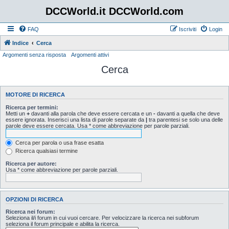
DCCWorld.it DCCWorld.com
FAQ
Iscriviti
Login
Indice
Cerca
Argomenti senza risposta
Argomenti attivi
Cerca
MOTORE DI RICERCA
Ricerca per termini:
Metti un
+
davanti alla parola che deve essere cercata e un
-
davanti a quella che deve
essere ignorata. Inserisci una lista di parole separate da
|
tra parentesi se solo una delle
parole deve essere cercata. Usa * come abbreviazione per parole parziali.
Cerca per parola o usa frase esatta
Ricerca qualsiasi termine
Ricerca per autore:
Usa * come abbreviazione per parole parziali.
OPZIONI DI RICERCA
Ricerca nei forum:
Seleziona il/i forum in cui vuoi cercare. Per velocizzare la ricerca nei subforum
seleziona il forum principale e abilita la ricerca.