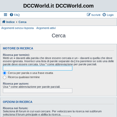
DCCWorld.it DCCWorld.com
FAQ
Iscriviti
Login
Indice
Cerca
Argomenti senza risposta
Argomenti attivi
Cerca
MOTORE DI RICERCA
Ricerca per termini:
Metti un
+
davanti alla parola che deve essere cercata e un
-
davanti a quella che deve
essere ignorata. Inserisci una lista di parole separate da
|
tra parentesi se solo una delle
parole deve essere cercata. Usa * come abbreviazione per parole parziali.
Cerca per parola o usa frase esatta
Ricerca qualsiasi termine
Ricerca per autore:
Usa * come abbreviazione per parole parziali.
OPZIONI DI RICERCA
Ricerca nei forum:
Seleziona il/i forum in cui vuoi cercare. Per velocizzare la ricerca nei subforum
seleziona il forum principale e abilita la ricerca.