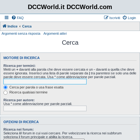
DCCWorld.it DCCWorld.com
FAQ
Iscriviti
Login
Indice
Cerca
Argomenti senza risposta
Argomenti attivi
Cerca
MOTORE DI RICERCA
Ricerca per termini:
Metti un
+
davanti alla parola che deve essere cercata e un
-
davanti a quella che deve
essere ignorata. Inserisci una lista di parole separate da
|
tra parentesi se solo una delle
parole deve essere cercata. Usa * come abbreviazione per parole parziali.
Cerca per parola o usa frase esatta
Ricerca qualsiasi termine
Ricerca per autore:
Usa * come abbreviazione per parole parziali.
OPZIONI DI RICERCA
Ricerca nei forum:
Seleziona il/i forum in cui vuoi cercare. Per velocizzare la ricerca nei subforum
seleziona il forum principale e abilita la ricerca.