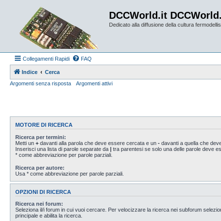
DCCWorld.it DCCWorld
Dedicato alla diffusione della cultura fermodellist
Collegamenti Rapidi
FAQ
Indice
Cerca
Argomenti senza risposta
Argomenti attivi
MOTORE DI RICERCA
Ricerca per termini:
Metti un
+
davanti alla parola che deve essere cercata e un
-
davanti a quella che deve
Inserisci una lista di parole separate da
|
tra parentesi se solo una delle parole deve 
* come abbreviazione per parole parziali.
Ricerca per autore:
Usa * come abbreviazione per parole parziali.
OPZIONI DI RICERCA
Ricerca nei forum:
Seleziona il/i forum in cui vuoi cercare. Per velocizzare la ricerca nei subforum selezio
principale e abilita la ricerca.