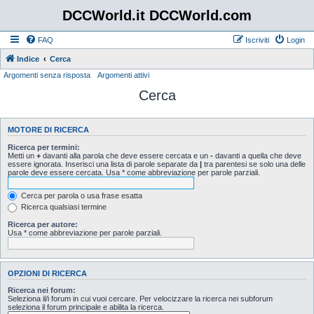
DCCWorld.it DCCWorld.com
FAQ
Iscriviti
Login
Indice
Cerca
Argomenti senza risposta
Argomenti attivi
Cerca
MOTORE DI RICERCA
Ricerca per termini:
Metti un
+
davanti alla parola che deve essere cercata e un
-
davanti a quella che deve
essere ignorata. Inserisci una lista di parole separate da
|
tra parentesi se solo una delle
parole deve essere cercata. Usa * come abbreviazione per parole parziali.
Cerca per parola o usa frase esatta
Ricerca qualsiasi termine
Ricerca per autore:
Usa * come abbreviazione per parole parziali.
OPZIONI DI RICERCA
Ricerca nei forum:
Seleziona il/i forum in cui vuoi cercare. Per velocizzare la ricerca nei subforum
seleziona il forum principale e abilita la ricerca.