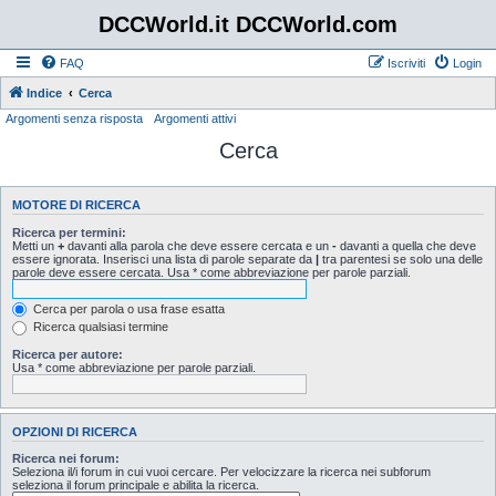
DCCWorld.it DCCWorld.com
FAQ
Iscriviti
Login
Indice
Cerca
Argomenti senza risposta
Argomenti attivi
Cerca
MOTORE DI RICERCA
Ricerca per termini:
Metti un
+
davanti alla parola che deve essere cercata e un
-
davanti a quella che deve
essere ignorata. Inserisci una lista di parole separate da
|
tra parentesi se solo una delle
parole deve essere cercata. Usa * come abbreviazione per parole parziali.
Cerca per parola o usa frase esatta
Ricerca qualsiasi termine
Ricerca per autore:
Usa * come abbreviazione per parole parziali.
OPZIONI DI RICERCA
Ricerca nei forum:
Seleziona il/i forum in cui vuoi cercare. Per velocizzare la ricerca nei subforum
seleziona il forum principale e abilita la ricerca.