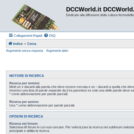
DCCWorld.it DCCWorld
Dedicato alla diffusione della cultura fermodellist
Collegamenti Rapidi
FAQ
Indice
Cerca
Argomenti senza risposta
Argomenti attivi
MOTORE DI RICERCA
Ricerca per termini:
Metti un
+
davanti alla parola che deve essere cercata e un
-
davanti a quella che deve
Inserisci una lista di parole separate da
|
tra parentesi se solo una delle parole deve 
* come abbreviazione per parole parziali.
Ricerca per autore:
Usa * come abbreviazione per parole parziali.
OPZIONI DI RICERCA
Ricerca nei forum:
Seleziona il/i forum in cui vuoi cercare. Per velocizzare la ricerca nei subforum selezio
principale e abilita la ricerca.