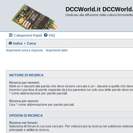
DCCWorld.it DCCWorld
Dedicato alla diffusione della cultura fermodellist
Collegamenti Rapidi
FAQ
Indice
Cerca
Argomenti senza risposta
Argomenti attivi
MOTORE DI RICERCA
Ricerca per termini:
Metti un
+
davanti alla parola che deve essere cercata e un
-
davanti a quella che deve
Inserisci una lista di parole separate da
|
tra parentesi se solo una delle parole deve 
* come abbreviazione per parole parziali.
Ricerca per autore:
Usa * come abbreviazione per parole parziali.
OPZIONI DI RICERCA
Ricerca nei forum:
Seleziona il/i forum in cui vuoi cercare. Per velocizzare la ricerca nei subforum selezio
principale e abilita la ricerca.