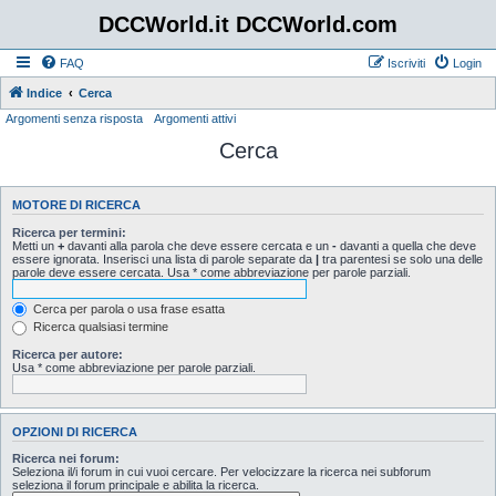
DCCWorld.it DCCWorld.com
FAQ
Iscriviti
Login
Indice
Cerca
Argomenti senza risposta
Argomenti attivi
Cerca
MOTORE DI RICERCA
Ricerca per termini:
Metti un
+
davanti alla parola che deve essere cercata e un
-
davanti a quella che deve
essere ignorata. Inserisci una lista di parole separate da
|
tra parentesi se solo una delle
parole deve essere cercata. Usa * come abbreviazione per parole parziali.
Cerca per parola o usa frase esatta
Ricerca qualsiasi termine
Ricerca per autore:
Usa * come abbreviazione per parole parziali.
OPZIONI DI RICERCA
Ricerca nei forum:
Seleziona il/i forum in cui vuoi cercare. Per velocizzare la ricerca nei subforum
seleziona il forum principale e abilita la ricerca.