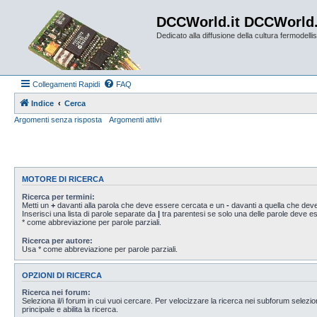
DCCWorld.it DCCWorld
Dedicato alla diffusione della cultura fermodellist
Collegamenti Rapidi
FAQ
Indice
Cerca
Argomenti senza risposta
Argomenti attivi
MOTORE DI RICERCA
Ricerca per termini:
Metti un
+
davanti alla parola che deve essere cercata e un
-
davanti a quella che deve
Inserisci una lista di parole separate da
|
tra parentesi se solo una delle parole deve 
* come abbreviazione per parole parziali.
Ricerca per autore:
Usa * come abbreviazione per parole parziali.
OPZIONI DI RICERCA
Ricerca nei forum:
Seleziona il/i forum in cui vuoi cercare. Per velocizzare la ricerca nei subforum selezio
principale e abilita la ricerca.