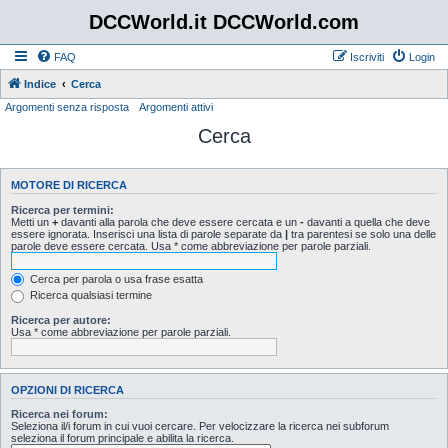
DCCWorld.it DCCWorld.com
FAQ
Iscriviti
Login
Indice
Cerca
Argomenti senza risposta
Argomenti attivi
Cerca
MOTORE DI RICERCA
Ricerca per termini:
Metti un
+
davanti alla parola che deve essere cercata e un
-
davanti a quella che deve
essere ignorata. Inserisci una lista di parole separate da
|
tra parentesi se solo una delle
parole deve essere cercata. Usa * come abbreviazione per parole parziali.
Cerca per parola o usa frase esatta
Ricerca qualsiasi termine
Ricerca per autore:
Usa * come abbreviazione per parole parziali.
OPZIONI DI RICERCA
Ricerca nei forum:
Seleziona il/i forum in cui vuoi cercare. Per velocizzare la ricerca nei subforum
seleziona il forum principale e abilita la ricerca.