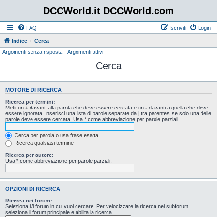
DCCWorld.it DCCWorld.com
FAQ
Iscriviti
Login
Indice
Cerca
Argomenti senza risposta
Argomenti attivi
Cerca
MOTORE DI RICERCA
Ricerca per termini:
Metti un
+
davanti alla parola che deve essere cercata e un
-
davanti a quella che deve
essere ignorata. Inserisci una lista di parole separate da
|
tra parentesi se solo una delle
parole deve essere cercata. Usa * come abbreviazione per parole parziali.
Cerca per parola o usa frase esatta
Ricerca qualsiasi termine
Ricerca per autore:
Usa * come abbreviazione per parole parziali.
OPZIONI DI RICERCA
Ricerca nei forum:
Seleziona il/i forum in cui vuoi cercare. Per velocizzare la ricerca nei subforum
seleziona il forum principale e abilita la ricerca.