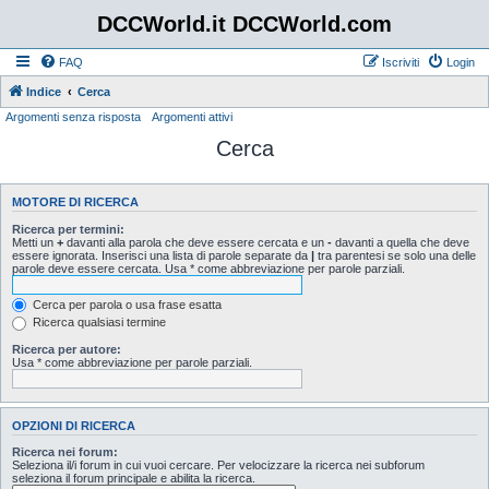
DCCWorld.it DCCWorld.com
FAQ
Iscriviti
Login
Indice
Cerca
Argomenti senza risposta
Argomenti attivi
Cerca
MOTORE DI RICERCA
Ricerca per termini:
Metti un
+
davanti alla parola che deve essere cercata e un
-
davanti a quella che deve
essere ignorata. Inserisci una lista di parole separate da
|
tra parentesi se solo una delle
parole deve essere cercata. Usa * come abbreviazione per parole parziali.
Cerca per parola o usa frase esatta
Ricerca qualsiasi termine
Ricerca per autore:
Usa * come abbreviazione per parole parziali.
OPZIONI DI RICERCA
Ricerca nei forum:
Seleziona il/i forum in cui vuoi cercare. Per velocizzare la ricerca nei subforum
seleziona il forum principale e abilita la ricerca.