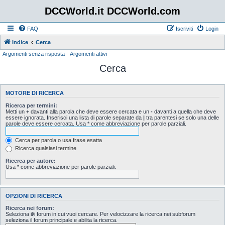
DCCWorld.it DCCWorld.com
FAQ
Iscriviti
Login
Indice
Cerca
Argomenti senza risposta
Argomenti attivi
Cerca
MOTORE DI RICERCA
Ricerca per termini:
Metti un
+
davanti alla parola che deve essere cercata e un
-
davanti a quella che deve
essere ignorata. Inserisci una lista di parole separate da
|
tra parentesi se solo una delle
parole deve essere cercata. Usa * come abbreviazione per parole parziali.
Cerca per parola o usa frase esatta
Ricerca qualsiasi termine
Ricerca per autore:
Usa * come abbreviazione per parole parziali.
OPZIONI DI RICERCA
Ricerca nei forum:
Seleziona il/i forum in cui vuoi cercare. Per velocizzare la ricerca nei subforum
seleziona il forum principale e abilita la ricerca.