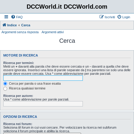
DCCWorld.it DCCWorld.com
FAQ
Iscriviti
Login
Indice
Cerca
Argomenti senza risposta
Argomenti attivi
Cerca
MOTORE DI RICERCA
Ricerca per termini:
Metti un
+
davanti alla parola che deve essere cercata e un
-
davanti a quella che deve
essere ignorata. Inserisci una lista di parole separate da
|
tra parentesi se solo una delle
parole deve essere cercata. Usa * come abbreviazione per parole parziali.
Cerca per parola o usa frase esatta
Ricerca qualsiasi termine
Ricerca per autore:
Usa * come abbreviazione per parole parziali.
OPZIONI DI RICERCA
Ricerca nei forum:
Seleziona il/i forum in cui vuoi cercare. Per velocizzare la ricerca nei subforum
seleziona il forum principale e abilita la ricerca.