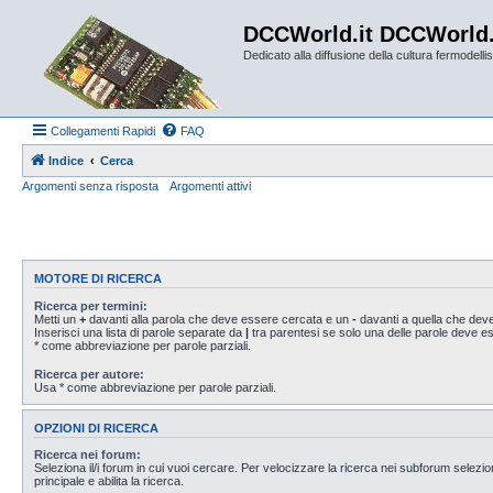
DCCWorld.it DCCWorld
Dedicato alla diffusione della cultura fermodellist
Collegamenti Rapidi
FAQ
Indice
Cerca
Argomenti senza risposta
Argomenti attivi
MOTORE DI RICERCA
Ricerca per termini:
Metti un
+
davanti alla parola che deve essere cercata e un
-
davanti a quella che deve
Inserisci una lista di parole separate da
|
tra parentesi se solo una delle parole deve 
* come abbreviazione per parole parziali.
Ricerca per autore:
Usa * come abbreviazione per parole parziali.
OPZIONI DI RICERCA
Ricerca nei forum:
Seleziona il/i forum in cui vuoi cercare. Per velocizzare la ricerca nei subforum selezio
principale e abilita la ricerca.