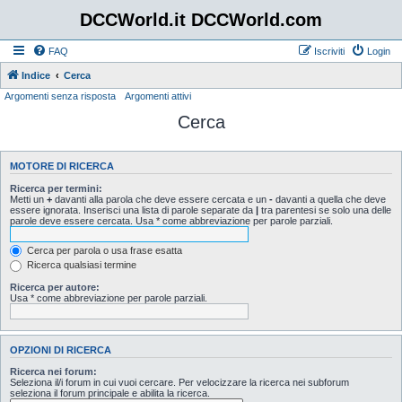
DCCWorld.it DCCWorld.com
FAQ
Iscriviti
Login
Indice
Cerca
Argomenti senza risposta
Argomenti attivi
Cerca
MOTORE DI RICERCA
Ricerca per termini:
Metti un
+
davanti alla parola che deve essere cercata e un
-
davanti a quella che deve
essere ignorata. Inserisci una lista di parole separate da
|
tra parentesi se solo una delle
parole deve essere cercata. Usa * come abbreviazione per parole parziali.
Cerca per parola o usa frase esatta
Ricerca qualsiasi termine
Ricerca per autore:
Usa * come abbreviazione per parole parziali.
OPZIONI DI RICERCA
Ricerca nei forum:
Seleziona il/i forum in cui vuoi cercare. Per velocizzare la ricerca nei subforum
seleziona il forum principale e abilita la ricerca.