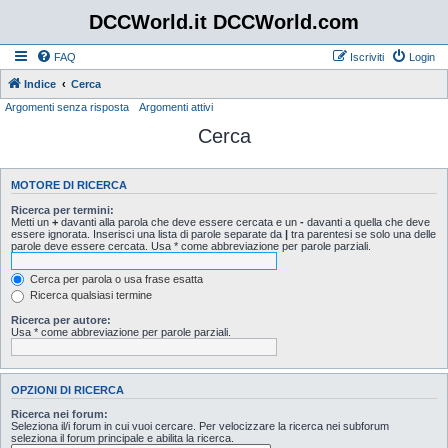
DCCWorld.it DCCWorld.com
FAQ
Iscriviti
Login
Indice
Cerca
Argomenti senza risposta
Argomenti attivi
Cerca
MOTORE DI RICERCA
Ricerca per termini:
Metti un
+
davanti alla parola che deve essere cercata e un
-
davanti a quella che deve
essere ignorata. Inserisci una lista di parole separate da
|
tra parentesi se solo una delle
parole deve essere cercata. Usa * come abbreviazione per parole parziali.
Cerca per parola o usa frase esatta
Ricerca qualsiasi termine
Ricerca per autore:
Usa * come abbreviazione per parole parziali.
OPZIONI DI RICERCA
Ricerca nei forum:
Seleziona il/i forum in cui vuoi cercare. Per velocizzare la ricerca nei subforum
seleziona il forum principale e abilita la ricerca.