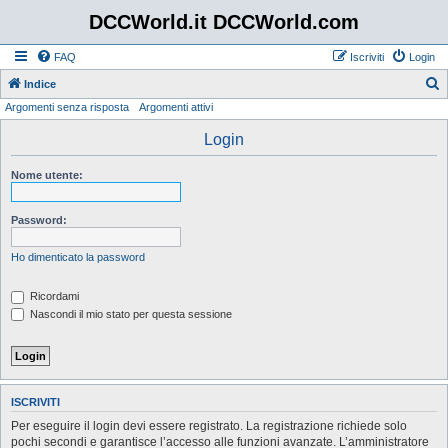
DCCWorld.it DCCWorld.com
FAQ
Iscriviti
Login
Indice
Argomenti senza risposta
Argomenti attivi
e
r
Login
c
Nome utente:
a
Password:
Ho dimenticato la password
Ricordami
Nascondi il mio stato per questa sessione
ISCRIVITI
Per eseguire il login devi essere registrato. La registrazione richiede solo
pochi secondi e garantisce l’accesso alle funzioni avanzate. L’amministratore