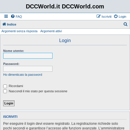
DCCWorld.it DCCWorld.com
FAQ
Iscriviti
Login
Indice
Argomenti senza risposta
Argomenti attivi
e
r
Login
c
Nome utente:
a
Password:
Ho dimenticato la password
Ricordami
Nascondi il mio stato per questa sessione
ISCRIVITI
Per eseguire il login devi essere registrato. La registrazione richiede solo
pochi secondi e garantisce l’accesso alle funzioni avanzate. L’amministratore