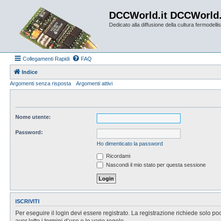
DCCWorld.it DCCWorld
Dedicato alla diffusione della cultura fermodellist
Collegamenti Rapidi
FAQ
Indice
Argomenti senza risposta
Argomenti attivi
Nome utente:
Password:
Ho dimenticato la password
Ricordami
Nascondi il mio stato per questa sessione
ISCRIVITI
Per eseguire il login devi essere registrato. La registrazione richiede solo po
aver letto i termini d’uso e le varie regole.