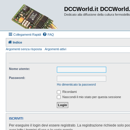
DCCWorld.it DCCWorld
Dedicato alla diffusione della cultura fermodellist
Collegamenti Rapidi
FAQ
Indice
Argomenti senza risposta
Argomenti attivi
Nome utente:
Password:
Ho dimenticato la password
Ricordami
Nascondi il mio stato per questa sessione
ISCRIVITI
Per eseguire il login devi essere registrato. La registrazione richiede solo po
aver letto i termini d’uso e le varie regole.