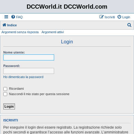
DCCWorld.it DCCWorld.com
FAQ
Iscriviti
Login
Indice
Argomenti senza risposta
Argomenti attivi
e
r
Login
c
Nome utente:
a
Password:
Ho dimenticato la password
Ricordami
Nascondi il mio stato per questa sessione
ISCRIVITI
Per eseguire il login devi essere registrato. La registrazione richiede solo
pochi secondi e garantisce l’accesso alle funzioni avanzate. L’amministratore