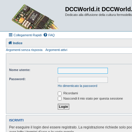
DCCWorld.it DCCWorld
Dedicato alla diffusione della cultura fermodellist
Collegamenti Rapidi
FAQ
Indice
Argomenti senza risposta
Argomenti attivi
Nome utente:
Password:
Ho dimenticato la password
Ricordami
Nascondi il mio stato per questa sessione
ISCRIVITI
Per eseguire il login devi essere registrato. La registrazione richiede solo po
aver letto i termini d’uso e le varie regole.