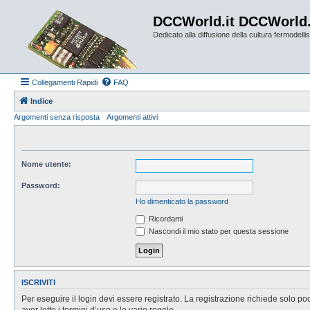
DCCWorld.it DCCWorld
Dedicato alla diffusione della cultura fermodellist
Collegamenti Rapidi
FAQ
Indice
Argomenti senza risposta
Argomenti attivi
Nome utente:
Password:
Ho dimenticato la password
Ricordami
Nascondi il mio stato per questa sessione
ISCRIVITI
Per eseguire il login devi essere registrato. La registrazione richiede solo po
aver letto i termini d’uso e le varie regole.