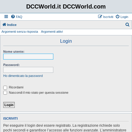
DCCWorld.it DCCWorld.com
FAQ
Iscriviti
Login
Indice
Argomenti senza risposta
Argomenti attivi
e
r
Login
c
Nome utente:
a
Password:
Ho dimenticato la password
Ricordami
Nascondi il mio stato per questa sessione
ISCRIVITI
Per eseguire il login devi essere registrato. La registrazione richiede solo
pochi secondi e garantisce l’accesso alle funzioni avanzate. L’amministratore