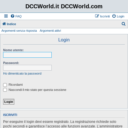
DCCWorld.it DCCWorld.com
FAQ
Iscriviti
Login
Indice
Argomenti senza risposta
Argomenti attivi
e
r
Login
c
Nome utente:
a
Password:
Ho dimenticato la password
Ricordami
Nascondi il mio stato per questa sessione
ISCRIVITI
Per eseguire il login devi essere registrato. La registrazione richiede solo
pochi secondi e garantisce l’accesso alle funzioni avanzate. L’amministratore