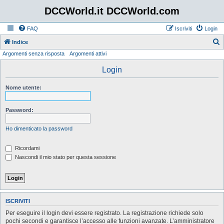
DCCWorld.it DCCWorld.com
FAQ
Iscriviti
Login
Indice
Argomenti senza risposta
Argomenti attivi
e
r
Login
c
Nome utente:
a
Password:
Ho dimenticato la password
Ricordami
Nascondi il mio stato per questa sessione
ISCRIVITI
Per eseguire il login devi essere registrato. La registrazione richiede solo
pochi secondi e garantisce l’accesso alle funzioni avanzate. L’amministratore