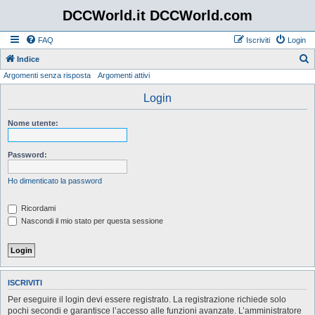
DCCWorld.it DCCWorld.com
FAQ
Iscriviti
Login
Indice
Argomenti senza risposta
Argomenti attivi
e
r
Login
c
Nome utente:
a
Password:
Ho dimenticato la password
Ricordami
Nascondi il mio stato per questa sessione
ISCRIVITI
Per eseguire il login devi essere registrato. La registrazione richiede solo
pochi secondi e garantisce l’accesso alle funzioni avanzate. L’amministratore