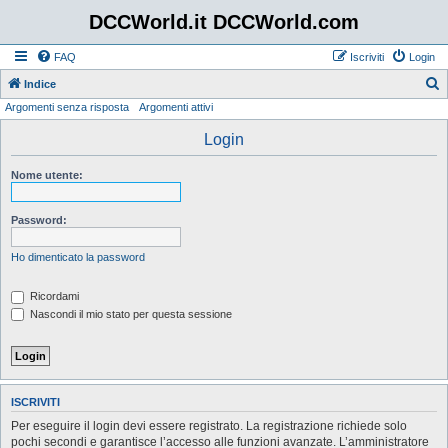
DCCWorld.it DCCWorld.com
FAQ
Iscriviti
Login
Indice
Argomenti senza risposta
Argomenti attivi
e
r
Login
c
Nome utente:
a
Password:
Ho dimenticato la password
Ricordami
Nascondi il mio stato per questa sessione
ISCRIVITI
Per eseguire il login devi essere registrato. La registrazione richiede solo
pochi secondi e garantisce l’accesso alle funzioni avanzate. L’amministratore