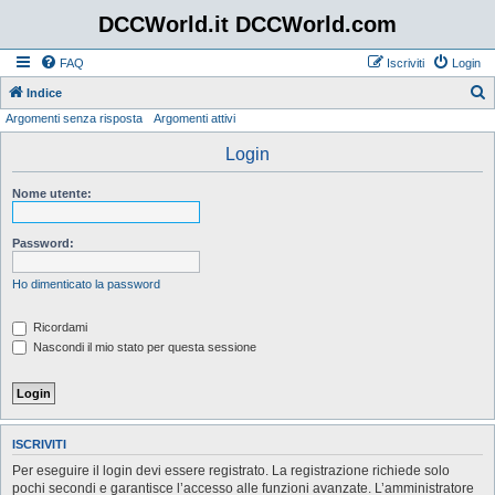
DCCWorld.it DCCWorld.com
FAQ
Iscriviti
Login
Indice
Argomenti senza risposta
Argomenti attivi
e
r
Login
c
Nome utente:
a
Password:
Ho dimenticato la password
Ricordami
Nascondi il mio stato per questa sessione
ISCRIVITI
Per eseguire il login devi essere registrato. La registrazione richiede solo
pochi secondi e garantisce l’accesso alle funzioni avanzate. L’amministratore