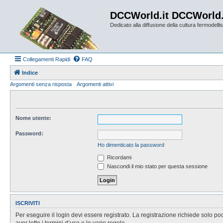
DCCWorld.it DCCWorld
Dedicato alla diffusione della cultura fermodellist
Collegamenti Rapidi
FAQ
Indice
Argomenti senza risposta
Argomenti attivi
Nome utente:
Password:
Ho dimenticato la password
Ricordami
Nascondi il mio stato per questa sessione
ISCRIVITI
Per eseguire il login devi essere registrato. La registrazione richiede solo po
aver letto i termini d’uso e le varie regole.