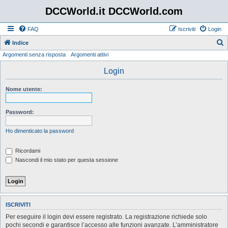
DCCWorld.it DCCWorld.com
FAQ
Iscriviti
Login
Indice
Argomenti senza risposta
Argomenti attivi
e
r
Login
c
Nome utente:
a
Password:
Ho dimenticato la password
Ricordami
Nascondi il mio stato per questa sessione
ISCRIVITI
Per eseguire il login devi essere registrato. La registrazione richiede solo
pochi secondi e garantisce l’accesso alle funzioni avanzate. L’amministratore