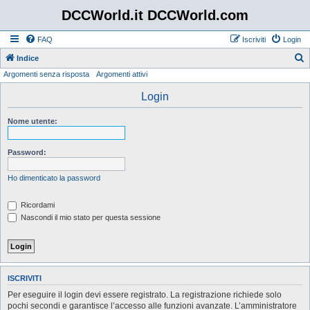
DCCWorld.it DCCWorld.com
FAQ
Iscriviti
Login
Indice
Argomenti senza risposta
Argomenti attivi
e
r
Login
c
Nome utente:
a
Password:
Ho dimenticato la password
Ricordami
Nascondi il mio stato per questa sessione
ISCRIVITI
Per eseguire il login devi essere registrato. La registrazione richiede solo
pochi secondi e garantisce l’accesso alle funzioni avanzate. L’amministratore