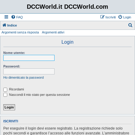
DCCWorld.it DCCWorld.com
FAQ
Iscriviti
Login
Indice
Argomenti senza risposta
Argomenti attivi
e
r
Login
c
Nome utente:
a
Password:
Ho dimenticato la password
Ricordami
Nascondi il mio stato per questa sessione
ISCRIVITI
Per eseguire il login devi essere registrato. La registrazione richiede solo
pochi secondi e garantisce l’accesso alle funzioni avanzate. L’amministratore