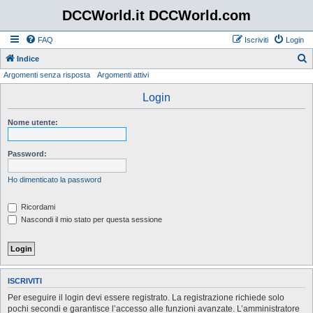
DCCWorld.it DCCWorld.com
FAQ
Iscriviti
Login
Indice
Argomenti senza risposta
Argomenti attivi
e
r
Login
c
Nome utente:
a
Password:
Ho dimenticato la password
Ricordami
Nascondi il mio stato per questa sessione
ISCRIVITI
Per eseguire il login devi essere registrato. La registrazione richiede solo
pochi secondi e garantisce l’accesso alle funzioni avanzate. L’amministratore