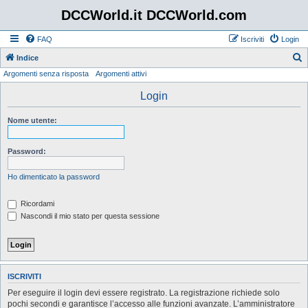
DCCWorld.it DCCWorld.com
FAQ
Iscriviti
Login
Indice
Argomenti senza risposta
Argomenti attivi
e
r
Login
c
Nome utente:
a
Password:
Ho dimenticato la password
Ricordami
Nascondi il mio stato per questa sessione
ISCRIVITI
Per eseguire il login devi essere registrato. La registrazione richiede solo
pochi secondi e garantisce l’accesso alle funzioni avanzate. L’amministratore