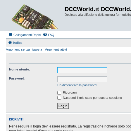
DCCWorld.it DCCWorld
Dedicato alla diffusione della cultura fermodellist
Collegamenti Rapidi
FAQ
Indice
Argomenti senza risposta
Argomenti attivi
Nome utente:
Password:
Ho dimenticato la password
Ricordami
Nascondi il mio stato per questa sessione
ISCRIVITI
Per eseguire il login devi essere registrato. La registrazione richiede solo po
aver letto i termini d’uso e le varie regole.