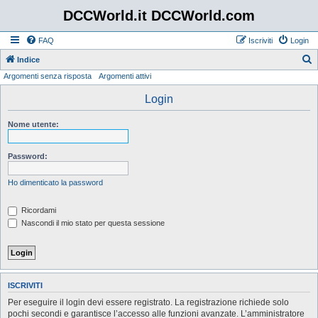
DCCWorld.it DCCWorld.com
FAQ
Iscriviti
Login
Indice
Argomenti senza risposta
Argomenti attivi
e
r
Login
c
Nome utente:
a
Password:
Ho dimenticato la password
Ricordami
Nascondi il mio stato per questa sessione
ISCRIVITI
Per eseguire il login devi essere registrato. La registrazione richiede solo
pochi secondi e garantisce l’accesso alle funzioni avanzate. L’amministratore