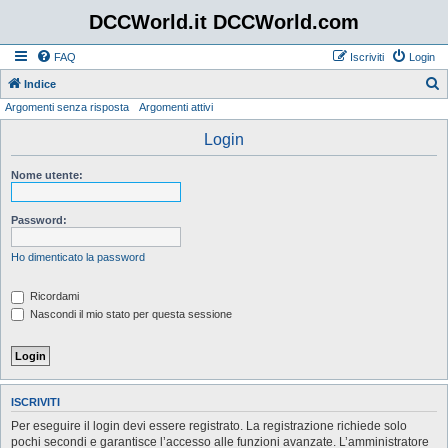
DCCWorld.it DCCWorld.com
FAQ
Iscriviti
Login
Indice
Argomenti senza risposta
Argomenti attivi
e
r
Login
c
Nome utente:
a
Password:
Ho dimenticato la password
Ricordami
Nascondi il mio stato per questa sessione
ISCRIVITI
Per eseguire il login devi essere registrato. La registrazione richiede solo
pochi secondi e garantisce l’accesso alle funzioni avanzate. L’amministratore