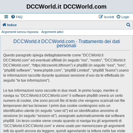
DCCWorld.it DCCWorld.com
FAQ
Iscriviti
Login
Indice
Argomenti senza risposta
Argomenti attivi
e
r
DCCWorld.it DCCWorld.com - Trattamento dei dati
personali
c
a
Questo paragrafo spiega dettagliatamente come “DCCWorld.it
DCCWorld.com” ed eventuali affiliati (in seguito “noi”, “nostro”, “DCCWorld.it
DCCWorld.com”, “https://dccworld.it/forum”) e phpBB (in seguito “essi”, “loro”,
“phpBB software”, “www.phpbb.com”, “phpBB Limited”, “phpBB Teams”) usano
le informazioni raccolte durante qualsiasi sessione d’uso da te effettuata (in
seguito “le tue informazioni”).
Le tue informazioni sono raccolte in due modi. In primo luogo, mentre si
naviga su “DCCWorld.it DCCWorld.com” il software phpBB creerà un certo
numero di cookie, che sono piccoli file di testo che vengono scaricati nei file
temporanei del tuo browser. I primi due cookie contengono solo un
identificativo utente (in seguito “user-id”) ed un identificativo anonimo di
sessione (in seguito “session-id”), assegnato automaticamente dal software
phpBB. Un terzo cookie viene creato quando si naviga tra gli argomenti di
“DCCWorld.it DCCWorld.com” e viene usato per memorizzare gli argomenti
letti da quelli ancora da leggere, quindi agevolando la lettura nelle tue visite