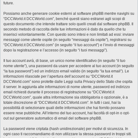
future.
Possiamo anche generare cookie esterni al software phpBB mentre navighi su
“DCCWorld.it DCCWorld.com”, benché questi siano estranei agli scopi di
questo documento che intende trattare solo quelli creati dal software phpBB. Il
secondo metodo di raccolta delle tue informazioni è dato da quello che tu
inserisci volontariamente. Con questo sono intesi e non limitati ad essi: inviare
messaggi come utente ospite (in seguito “messaggi da ospite”), registrarsi su
“DCCWorld.it DCCWorld.com” (in seguito “il tuo account”) e l’invio di messaggi
dopo la registrazione e l’accesso (in seguito “i tuoi messaggi”).
Il tuo account avrà, di base, un unico nome identificativo (in seguito “il tuo
nome utente”), una password da usare per accedere al tuo account (in seguito
“la tua password”) ed un indirizzo email valido (in seguito “la tua email”). Le
informazioni rilasciate per l’apertura dell’account su “DCCWorld.it
DCCWorld.com” sono protette dalle Leggi sulla Privacy dello Stato che ospita
il server. In aggiunta alle informazioni di nome utente, password ed indirizzo
email richiesti durante il processo di registrazione su “DCCWorld.it
DCCWorld.com”, quale altra informazione sia obbligatoria o opzionale, è a
totale discrezione di “DCCWorld.it DCCWorld.com”. In tutti i casi, hai la
possibilità di selezionare quali delle informazioni che hai fornito possano
essere rese pubbliche. All’interno del tuo account, hai facoltà di opt-in o opt-
out sul generatore automatico di email del software phpBB.
La password viene criptata (hash unidirezionale) per motivi di sicurezza. In
ogni caso ti raccomandiamo di non utilizzare la stessa password in troppi siti.