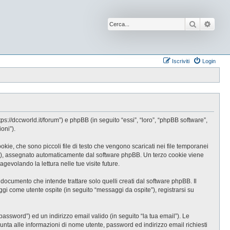
Cerca
Ricer
Iscriviti
Login
//dccworld.it/forum”) e phpBB (in seguito “essi”, “loro”, “phpBB software”,
oni”).
e, che sono piccoli file di testo che vengono scaricati nei file temporanei
-id”), assegnato automaticamente dal software phpBB. Un terzo cookie viene
evolando la lettura nelle tue visite future.
cumento che intende trattare solo quelli creati dal software phpBB. Il
gi come utente ospite (in seguito “messaggi da ospite”), registrarsi su
password”) ed un indirizzo email valido (in seguito “la tua email”). Le
iunta alle informazioni di nome utente, password ed indirizzo email richiesti