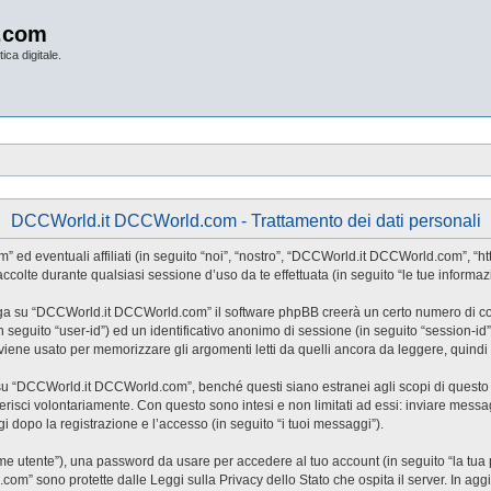
.com
ica digitale.
DCCWorld.it DCCWorld.com - Trattamento dei dati personali
ventuali affiliati (in seguito “noi”, “nostro”, “DCCWorld.it DCCWorld.com”, “https:
lte durante qualsiasi sessione d’uso da te effettuata (in seguito “le tue informazi
iga su “DCCWorld.it DCCWorld.com” il software phpBB creerà un certo numero di cooki
(in seguito “user-id”) ed un identificativo anonimo di sessione (in seguito “session
ne usato per memorizzare gli argomenti letti da quelli ancora da leggere, quindi ag
“DCCWorld.it DCCWorld.com”, benché questi siano estranei agli scopi di questo do
risci volontariamente. Con questo sono intesi e non limitati ad essi: inviare messag
 dopo la registrazione e l’accesso (in seguito “i tuoi messaggi”).
nome utente”), una password da usare per accedere al tuo account (in seguito “la tua 
om” sono protette dalle Leggi sulla Privacy dello Stato che ospita il server. In agg