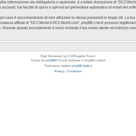
a informazione sia obbligatoria o opzionale, è a totale discrezione di “DCCWorld.it 
o account, hai facoltà di opt-in o opt-out sul generatore automatico di email del so
ogni caso ti raccomandiamo di non utilizzare la stessa password in troppi siti. La t
stanza affiliati di “DCCWorld.it DCCWorld.com”, phpBB o terzi possono legittimam
BB. Durante questo procedimento ti verrà richiesto il tuo nome utente ed indirizzo
Style Developer by ©
GTA game
Forum.
Creato da
phpBB
® Forum Software © phpBB Limited
Traduzione Italiana
phpBB-Italia.it
Privacy
|
Condizioni