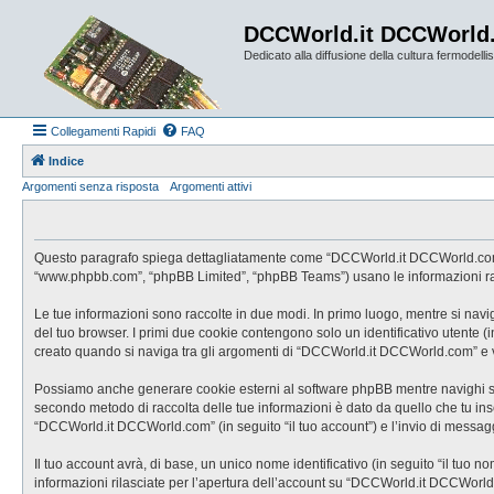
DCCWorld.it DCCWorld
Dedicato alla diffusione della cultura fermodellist
Collegamenti Rapidi
FAQ
Indice
Argomenti senza risposta
Argomenti attivi
Questo paragrafo spiega dettagliatamente come “DCCWorld.it DCCWorld.com” ed e
“www.phpbb.com”, “phpBB Limited”, “phpBB Teams”) usano le informazioni racco
Le tue informazioni sono raccolte in due modi. In primo luogo, mentre si nav
del tuo browser. I primi due cookie contengono solo un identificativo utente 
creato quando si naviga tra gli argomenti di “DCCWorld.it DCCWorld.com” e vie
Possiamo anche generare cookie esterni al software phpBB mentre navighi su 
secondo metodo di raccolta delle tue informazioni è dato da quello che tu inse
“DCCWorld.it DCCWorld.com” (in seguito “il tuo account”) e l’invio di messaggi
Il tuo account avrà, di base, un unico nome identificativo (in seguito “il tuo 
informazioni rilasciate per l’apertura dell’account su “DCCWorld.it DCCWorld.c