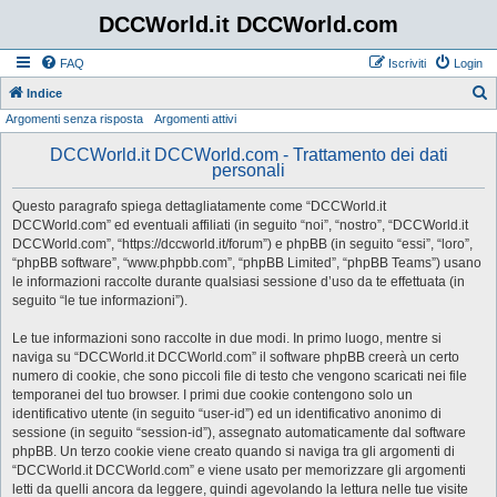
DCCWorld.it DCCWorld.com
FAQ
Iscriviti
Login
Indice
Argomenti senza risposta
Argomenti attivi
e
r
DCCWorld.it DCCWorld.com - Trattamento dei dati
personali
c
a
Questo paragrafo spiega dettagliatamente come “DCCWorld.it
DCCWorld.com” ed eventuali affiliati (in seguito “noi”, “nostro”, “DCCWorld.it
DCCWorld.com”, “https://dccworld.it/forum”) e phpBB (in seguito “essi”, “loro”,
“phpBB software”, “www.phpbb.com”, “phpBB Limited”, “phpBB Teams”) usano
le informazioni raccolte durante qualsiasi sessione d’uso da te effettuata (in
seguito “le tue informazioni”).
Le tue informazioni sono raccolte in due modi. In primo luogo, mentre si
naviga su “DCCWorld.it DCCWorld.com” il software phpBB creerà un certo
numero di cookie, che sono piccoli file di testo che vengono scaricati nei file
temporanei del tuo browser. I primi due cookie contengono solo un
identificativo utente (in seguito “user-id”) ed un identificativo anonimo di
sessione (in seguito “session-id”), assegnato automaticamente dal software
phpBB. Un terzo cookie viene creato quando si naviga tra gli argomenti di
“DCCWorld.it DCCWorld.com” e viene usato per memorizzare gli argomenti
letti da quelli ancora da leggere, quindi agevolando la lettura nelle tue visite