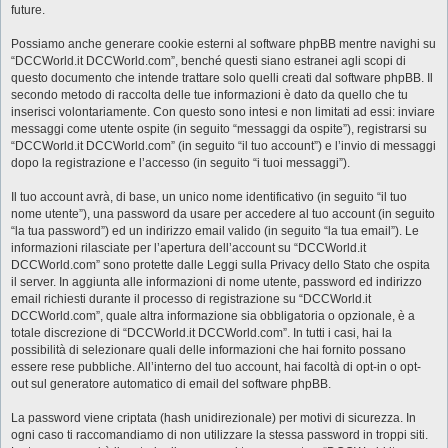
future.
Possiamo anche generare cookie esterni al software phpBB mentre navighi su
“DCCWorld.it DCCWorld.com”, benché questi siano estranei agli scopi di
questo documento che intende trattare solo quelli creati dal software phpBB. Il
secondo metodo di raccolta delle tue informazioni è dato da quello che tu
inserisci volontariamente. Con questo sono intesi e non limitati ad essi: inviare
messaggi come utente ospite (in seguito “messaggi da ospite”), registrarsi su
“DCCWorld.it DCCWorld.com” (in seguito “il tuo account”) e l’invio di messaggi
dopo la registrazione e l’accesso (in seguito “i tuoi messaggi”).
Il tuo account avrà, di base, un unico nome identificativo (in seguito “il tuo
nome utente”), una password da usare per accedere al tuo account (in seguito
“la tua password”) ed un indirizzo email valido (in seguito “la tua email”). Le
informazioni rilasciate per l’apertura dell’account su “DCCWorld.it
DCCWorld.com” sono protette dalle Leggi sulla Privacy dello Stato che ospita
il server. In aggiunta alle informazioni di nome utente, password ed indirizzo
email richiesti durante il processo di registrazione su “DCCWorld.it
DCCWorld.com”, quale altra informazione sia obbligatoria o opzionale, è a
totale discrezione di “DCCWorld.it DCCWorld.com”. In tutti i casi, hai la
possibilità di selezionare quali delle informazioni che hai fornito possano
essere rese pubbliche. All’interno del tuo account, hai facoltà di opt-in o opt-
out sul generatore automatico di email del software phpBB.
La password viene criptata (hash unidirezionale) per motivi di sicurezza. In
ogni caso ti raccomandiamo di non utilizzare la stessa password in troppi siti.