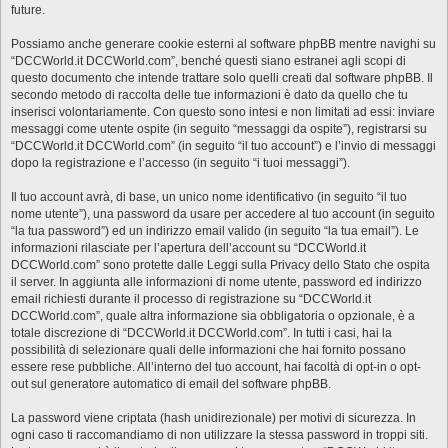
future.
Possiamo anche generare cookie esterni al software phpBB mentre navighi su
“DCCWorld.it DCCWorld.com”, benché questi siano estranei agli scopi di
questo documento che intende trattare solo quelli creati dal software phpBB. Il
secondo metodo di raccolta delle tue informazioni è dato da quello che tu
inserisci volontariamente. Con questo sono intesi e non limitati ad essi: inviare
messaggi come utente ospite (in seguito “messaggi da ospite”), registrarsi su
“DCCWorld.it DCCWorld.com” (in seguito “il tuo account”) e l’invio di messaggi
dopo la registrazione e l’accesso (in seguito “i tuoi messaggi”).
Il tuo account avrà, di base, un unico nome identificativo (in seguito “il tuo
nome utente”), una password da usare per accedere al tuo account (in seguito
“la tua password”) ed un indirizzo email valido (in seguito “la tua email”). Le
informazioni rilasciate per l’apertura dell’account su “DCCWorld.it
DCCWorld.com” sono protette dalle Leggi sulla Privacy dello Stato che ospita
il server. In aggiunta alle informazioni di nome utente, password ed indirizzo
email richiesti durante il processo di registrazione su “DCCWorld.it
DCCWorld.com”, quale altra informazione sia obbligatoria o opzionale, è a
totale discrezione di “DCCWorld.it DCCWorld.com”. In tutti i casi, hai la
possibilità di selezionare quali delle informazioni che hai fornito possano
essere rese pubbliche. All’interno del tuo account, hai facoltà di opt-in o opt-
out sul generatore automatico di email del software phpBB.
La password viene criptata (hash unidirezionale) per motivi di sicurezza. In
ogni caso ti raccomandiamo di non utilizzare la stessa password in troppi siti.