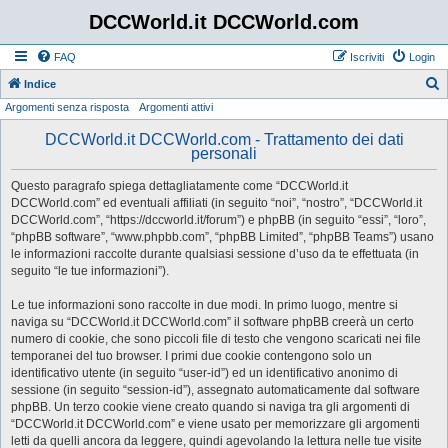
DCCWorld.it DCCWorld.com
FAQ
Iscriviti
Login
Indice
Argomenti senza risposta
Argomenti attivi
e
r
DCCWorld.it DCCWorld.com - Trattamento dei dati
personali
c
a
Questo paragrafo spiega dettagliatamente come “DCCWorld.it
DCCWorld.com” ed eventuali affiliati (in seguito “noi”, “nostro”, “DCCWorld.it
DCCWorld.com”, “https://dccworld.it/forum”) e phpBB (in seguito “essi”, “loro”,
“phpBB software”, “www.phpbb.com”, “phpBB Limited”, “phpBB Teams”) usano
le informazioni raccolte durante qualsiasi sessione d’uso da te effettuata (in
seguito “le tue informazioni”).
Le tue informazioni sono raccolte in due modi. In primo luogo, mentre si
naviga su “DCCWorld.it DCCWorld.com” il software phpBB creerà un certo
numero di cookie, che sono piccoli file di testo che vengono scaricati nei file
temporanei del tuo browser. I primi due cookie contengono solo un
identificativo utente (in seguito “user-id”) ed un identificativo anonimo di
sessione (in seguito “session-id”), assegnato automaticamente dal software
phpBB. Un terzo cookie viene creato quando si naviga tra gli argomenti di
“DCCWorld.it DCCWorld.com” e viene usato per memorizzare gli argomenti
letti da quelli ancora da leggere, quindi agevolando la lettura nelle tue visite