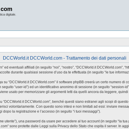
.com
ica digitale.
DCCWorld.it DCCWorld.com - Trattamento dei dati personali
ventuali affiliati (in seguito “noi”, “nostro”, “DCCWorld.it DCCWorld.com”, “https:
lte durante qualsiasi sessione d’uso da te effettuata (in seguito “le tue informazi
iga su “DCCWorld.it DCCWorld.com” il software phpBB creerà un certo numero di cooki
(in seguito “user-id”) ed un identificativo anonimo di sessione (in seguito “session
ne usato per memorizzare gli argomenti letti da quelli ancora da leggere, quindi ag
“DCCWorld.it DCCWorld.com”, benché questi siano estranei agli scopi di questo do
risci volontariamente. Con questo sono intesi e non limitati ad essi: inviare messag
 dopo la registrazione e l’accesso (in seguito “i tuoi messaggi”).
nome utente”), una password da usare per accedere al tuo account (in seguito “la tua 
om” sono protette dalle Leggi sulla Privacy dello Stato che ospita il server. In agg