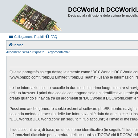
DCCWorld.it DCCWorld
Dedicato alla diffusione della cultura fermodellist
Collegamenti Rapidi
FAQ
Indice
Argomenti senza risposta
Argomenti attivi
Questo paragrafo spiega dettagliatamente come “DCCWorld.it DCCWorld.com” ed e
“www.phpbb.com”, “phpBB Limited”, “phpBB Teams”) usano le informazioni racco
Le tue informazioni sono raccolte in due modi. In primo luogo, mentre si nav
del tuo browser. I primi due cookie contengono solo un identificativo utente 
creato quando si naviga tra gli argomenti di “DCCWorld.it DCCWorld.com” e vie
Possiamo anche generare cookie esterni al software phpBB mentre navighi su 
secondo metodo di raccolta delle tue informazioni è dato da quello che tu inse
“DCCWorld.it DCCWorld.com” (in seguito “il tuo account”) e l’invio di messaggi
Il tuo account avrà, di base, un unico nome identificativo (in seguito “il tuo 
informazioni rilasciate per l’apertura dell’account su “DCCWorld.it DCCWorld.c