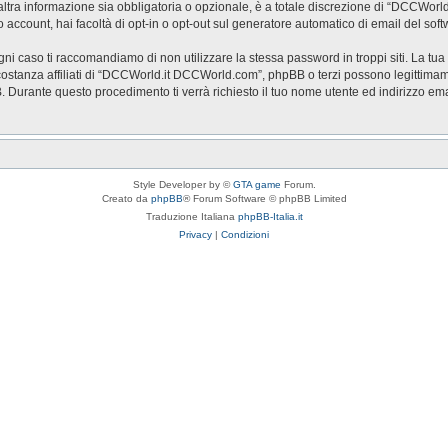
a informazione sia obbligatoria o opzionale, è a totale discrezione di “DCCWorld.it 
o account, hai facoltà di opt-in o opt-out sul generatore automatico di email del so
ogni caso ti raccomandiamo di non utilizzare la stessa password in troppi siti. La t
stanza affiliati di “DCCWorld.it DCCWorld.com”, phpBB o terzi possono legittimam
BB. Durante questo procedimento ti verrà richiesto il tuo nome utente ed indirizzo
Style Developer by ©
GTA game
Forum.
Creato da
phpBB
® Forum Software © phpBB Limited
Traduzione Italiana
phpBB-Italia.it
Privacy
|
Condizioni