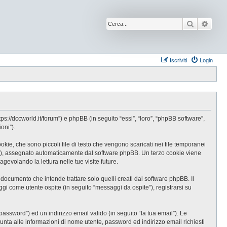
Cerca
Ricer
Iscriviti
Login
//dccworld.it/forum”) e phpBB (in seguito “essi”, “loro”, “phpBB software”,
oni”).
e, che sono piccoli file di testo che vengono scaricati nei file temporanei
-id”), assegnato automaticamente dal software phpBB. Un terzo cookie viene
evolando la lettura nelle tue visite future.
cumento che intende trattare solo quelli creati dal software phpBB. Il
gi come utente ospite (in seguito “messaggi da ospite”), registrarsi su
password”) ed un indirizzo email valido (in seguito “la tua email”). Le
iunta alle informazioni di nome utente, password ed indirizzo email richiesti