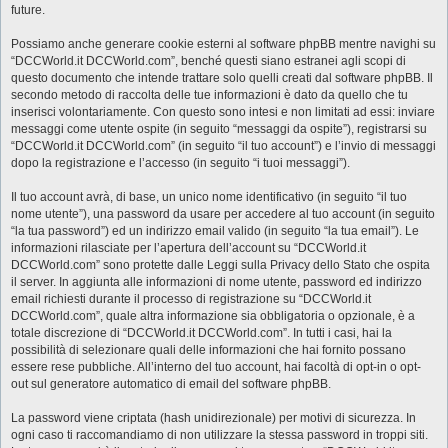
future.
Possiamo anche generare cookie esterni al software phpBB mentre navighi su
“DCCWorld.it DCCWorld.com”, benché questi siano estranei agli scopi di
questo documento che intende trattare solo quelli creati dal software phpBB. Il
secondo metodo di raccolta delle tue informazioni è dato da quello che tu
inserisci volontariamente. Con questo sono intesi e non limitati ad essi: inviare
messaggi come utente ospite (in seguito “messaggi da ospite”), registrarsi su
“DCCWorld.it DCCWorld.com” (in seguito “il tuo account”) e l’invio di messaggi
dopo la registrazione e l’accesso (in seguito “i tuoi messaggi”).
Il tuo account avrà, di base, un unico nome identificativo (in seguito “il tuo
nome utente”), una password da usare per accedere al tuo account (in seguito
“la tua password”) ed un indirizzo email valido (in seguito “la tua email”). Le
informazioni rilasciate per l’apertura dell’account su “DCCWorld.it
DCCWorld.com” sono protette dalle Leggi sulla Privacy dello Stato che ospita
il server. In aggiunta alle informazioni di nome utente, password ed indirizzo
email richiesti durante il processo di registrazione su “DCCWorld.it
DCCWorld.com”, quale altra informazione sia obbligatoria o opzionale, è a
totale discrezione di “DCCWorld.it DCCWorld.com”. In tutti i casi, hai la
possibilità di selezionare quali delle informazioni che hai fornito possano
essere rese pubbliche. All’interno del tuo account, hai facoltà di opt-in o opt-
out sul generatore automatico di email del software phpBB.
La password viene criptata (hash unidirezionale) per motivi di sicurezza. In
ogni caso ti raccomandiamo di non utilizzare la stessa password in troppi siti.