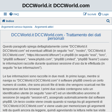
DCCWorld.it DCCWorld.com
FAQ
Iscriviti
Login
Indice
Argomenti senza risposta
Argomenti attivi
e
r
DCCWorld.it DCCWorld.com - Trattamento dei dati
personali
c
a
Questo paragrafo spiega dettagliatamente come “DCCWorld.it
DCCWorld.com” ed eventuali affiliati (in seguito “noi”, “nostro”, “DCCWorld.it
DCCWorld.com”, “https://dccworld.it/forum”) e phpBB (in seguito “essi”, “loro”,
“phpBB software”, “www.phpbb.com”, “phpBB Limited”, “phpBB Teams”) usano
le informazioni raccolte durante qualsiasi sessione d’uso da te effettuata (in
seguito “le tue informazioni”).
Le tue informazioni sono raccolte in due modi. In primo luogo, mentre si
naviga su “DCCWorld.it DCCWorld.com” il software phpBB creerà un certo
numero di cookie, che sono piccoli file di testo che vengono scaricati nei file
temporanei del tuo browser. I primi due cookie contengono solo un
identificativo utente (in seguito “user-id”) ed un identificativo anonimo di
sessione (in seguito “session-id”), assegnato automaticamente dal software
phpBB. Un terzo cookie viene creato quando si naviga tra gli argomenti di
“DCCWorld.it DCCWorld.com” e viene usato per memorizzare gli argomenti
letti da quelli ancora da leggere, quindi agevolando la lettura nelle tue visite