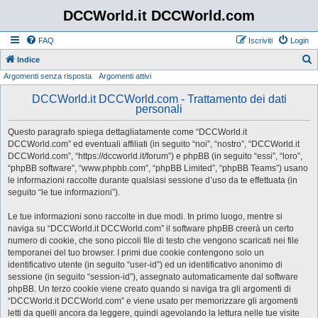
DCCWorld.it DCCWorld.com
FAQ
Iscriviti
Login
Indice
Argomenti senza risposta
Argomenti attivi
e
r
DCCWorld.it DCCWorld.com - Trattamento dei dati
personali
c
a
Questo paragrafo spiega dettagliatamente come “DCCWorld.it
DCCWorld.com” ed eventuali affiliati (in seguito “noi”, “nostro”, “DCCWorld.it
DCCWorld.com”, “https://dccworld.it/forum”) e phpBB (in seguito “essi”, “loro”,
“phpBB software”, “www.phpbb.com”, “phpBB Limited”, “phpBB Teams”) usano
le informazioni raccolte durante qualsiasi sessione d’uso da te effettuata (in
seguito “le tue informazioni”).
Le tue informazioni sono raccolte in due modi. In primo luogo, mentre si
naviga su “DCCWorld.it DCCWorld.com” il software phpBB creerà un certo
numero di cookie, che sono piccoli file di testo che vengono scaricati nei file
temporanei del tuo browser. I primi due cookie contengono solo un
identificativo utente (in seguito “user-id”) ed un identificativo anonimo di
sessione (in seguito “session-id”), assegnato automaticamente dal software
phpBB. Un terzo cookie viene creato quando si naviga tra gli argomenti di
“DCCWorld.it DCCWorld.com” e viene usato per memorizzare gli argomenti
letti da quelli ancora da leggere, quindi agevolando la lettura nelle tue visite