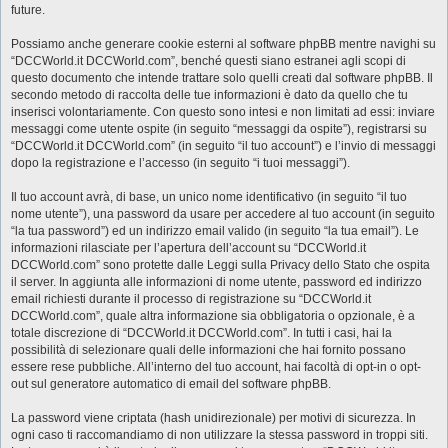
future.
Possiamo anche generare cookie esterni al software phpBB mentre navighi su
“DCCWorld.it DCCWorld.com”, benché questi siano estranei agli scopi di
questo documento che intende trattare solo quelli creati dal software phpBB. Il
secondo metodo di raccolta delle tue informazioni è dato da quello che tu
inserisci volontariamente. Con questo sono intesi e non limitati ad essi: inviare
messaggi come utente ospite (in seguito “messaggi da ospite”), registrarsi su
“DCCWorld.it DCCWorld.com” (in seguito “il tuo account”) e l’invio di messaggi
dopo la registrazione e l’accesso (in seguito “i tuoi messaggi”).
Il tuo account avrà, di base, un unico nome identificativo (in seguito “il tuo
nome utente”), una password da usare per accedere al tuo account (in seguito
“la tua password”) ed un indirizzo email valido (in seguito “la tua email”). Le
informazioni rilasciate per l’apertura dell’account su “DCCWorld.it
DCCWorld.com” sono protette dalle Leggi sulla Privacy dello Stato che ospita
il server. In aggiunta alle informazioni di nome utente, password ed indirizzo
email richiesti durante il processo di registrazione su “DCCWorld.it
DCCWorld.com”, quale altra informazione sia obbligatoria o opzionale, è a
totale discrezione di “DCCWorld.it DCCWorld.com”. In tutti i casi, hai la
possibilità di selezionare quali delle informazioni che hai fornito possano
essere rese pubbliche. All’interno del tuo account, hai facoltà di opt-in o opt-
out sul generatore automatico di email del software phpBB.
La password viene criptata (hash unidirezionale) per motivi di sicurezza. In
ogni caso ti raccomandiamo di non utilizzare la stessa password in troppi siti.